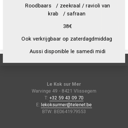
Roodbaars / zeekraal / ravioli van
places supplémentaires . Reservation
krab / safraan
uniquement par téléphone !
38€
Op donderdagavond 06/08 hebben wij
geen enkele plaatsen meer vrij .
Ook verkrijgbaar op zaterdagdmiddag
Aussi disponible le samedi midi
Le Kok sur Mer
Warvinge 49 - 8421 Vlissegem
T:
+32 59 43 09 70
E:
lekoksurmer@telenet.be
BTW: BE0641979553