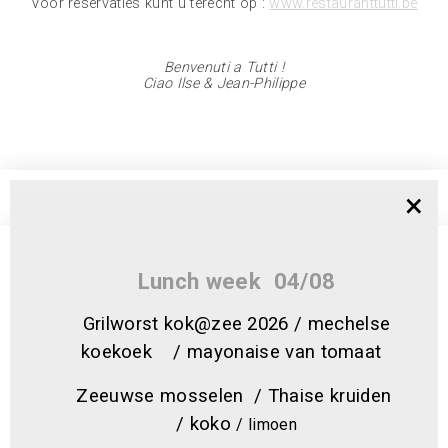
Voor reservaties kunt u terecht op :
www.restauranttutti.be
Benvenuti a Tutti !
Ciao Ilse & Jean-Philippe
×
×
Lunch week 04/08
Extra plaatsen
Bij mooi weer hebben wij extra
Grilworst kok@zee 2026 / mechelse
plaatsen , ook als het online niet meer
koekoek / mayonaise van tomaat
mogelijk is. Enkel telefonisch te
Zeeuwse mosselen / Thaise kruiden
reserveren !
/ koko
/ limoen
Par beau temps, nous avons des