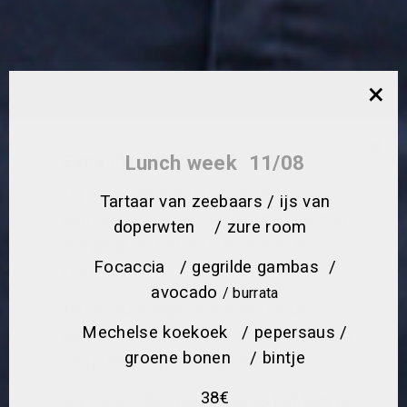
×
×
Lunch week 11/08
Extra plaatsen
Bij mooi weer hebben wij extra
Tartaar van zeebaars / ijs van
plaatsen , ook als het online niet meer
doperwten / zure room
mogelijk is. Enkel telefonisch te
Focaccia / gegrilde gambas /
reserveren !
avocado
/ burrata
Par beau temps, nous avons des
Mechelse koekoek / pepersaus /
places supplémentaires . Reservation
groene bonen / bintje
uniquement par téléphone !
38€
Op donderdagavond 06/08 hebben wij