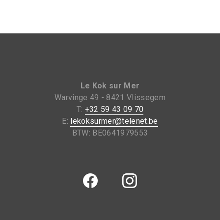
Le Kok sur Mer
Warvinge 49 - 8421 Vlissegem
T:
+32 59 43 09 70
E:
lekoksurmer@telenet.be
BTW: BE0641979553