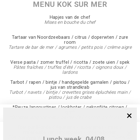
MENU KOK SUR MER
Hapjes van de chef
Mises en bouche du chef
Tartaar van Noordzeebaars / citrus / doperwten / zure
room
Tartare de bar de mer / agrumes / petits pois / crème aigre
Verse pasta / zomer truffel / ricotta / zoete uien / spek
Pâtes fraîches / truffes d’été / ricotta / oignons doux /
lardons
Tarbot / rapen / bintje / handgepelde garnalen / pistou /
jus van strandkrab
Turbot / navets / bintje / crevettes grises épluchées main /
pistou / jus de crabe
*Reuze langoustines / lookboter / gekonfijte citroen /
×
tijm*
*Grosses langoustines / beurre d’ail / citron confit / thym*
Filet pur Blonde d’Aquitaine / aubergines / miso /
×
millefeuille van aardappelen / groene bonen
Filet pur Blonde d’Aquitaine / aubergines / miso / millefeuille
Lunch week 04/08
Extra plaatsen